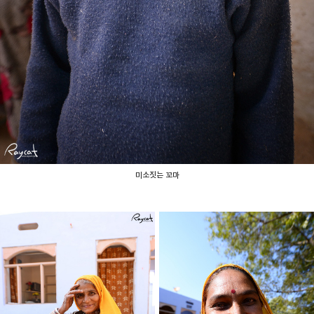
미소짓는 꼬마