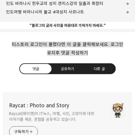
인도 바라나시 힌두교의 성지 갠지스강의 일출과 화장터
인도여행 바라나시의 불교 4대성지 사르나트
"블로그의 글과 사진을 마음대로 가져가지 마세요."
티스토리 로그인이 풀렸다면 이 글을 클릭해보세요. 로그인
유지후 댓글 작성하기
댓글
공유하기
다른 글
인도 여행 바라나시에서 만난 결혼식 행렬
Raycat : Photo and Story
2019.08.16
Raycat(레이캣)의 IT뉴스, 여행, 사진, 고양이에 대한
구독하기
카카오톡
라인
트위터
이야기를 제공. 경험을 공유하고 있습니다.
인도 바라나시 힌두교의 성지 갠지스강의
구독하기