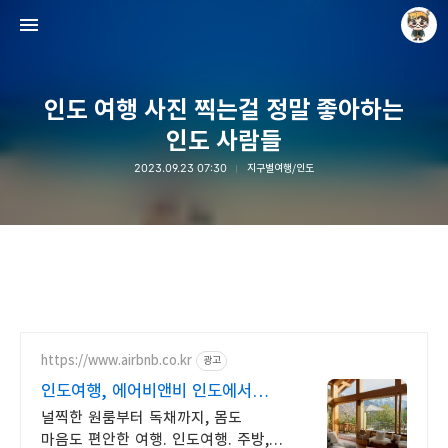
인도 여행 사진 찍는걸 정말 좋아하는
인도 사람들
2023.09.23 07:30
지구별여행/인도
Raycat : Photo and Story
Raycat
https://www.airbnb.co.kr
광고
인도여행, 에어비앤비 인도에서
살아보기
널찍한 원룸부터 독채까지, 몸도
마음도 편안한 여행. 인도여행. 주방,