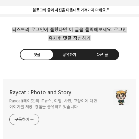
"블로그의 글과 사진을 마음대로 가져가지 마세요."
티스토리 로그인이 풀렸다면 이 글을 클릭해보세요. 로그인
유지후 댓글 작성하기
댓글
공유하기
다른 글
인도 여행 사진 찍는걸 정말 좋아하는 인도
사람들
Raycat : Photo and Story
2023.09.23
Raycat(레이캣)의 IT뉴스, 여행, 사진, 고양이에 대한
구독하기
카카오톡
라인
트위터
이야기를 제공. 경험을 공유하고 있습니다.
인도 바라나시 힌두교의 성지 갠지스강의
구독하기
일출과 화장터
2014.02.13