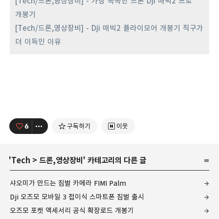
[Tech/드론,영상장비] - 가장 똑똑한 드론 Dji 매빅2 프로
개봉기
[Tech/드론,영상장비] - Dji 매빅2 플라이모어 개봉기 직구가
더 이득인 이유
6
구독하기
이웃
'
Tech
>
드론,영상장비
' 카테고리의 다른 글
샤오미가 만드는 짐벌 카메라 FIMI Palm
Dji 오즈모 모바일 3 접이식 스마트폰 짐벌 출시
오즈모 포켓 액세서리 공식 확장로드 개봉기