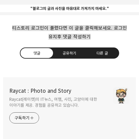
"블로그의 글과 사진을 마음대로 가져가지 마세요."
티스토리 로그인이 풀렸다면 이 글을 클릭해보세요. 로그인
유지후 댓글 작성하기
댓글
공유하기
다른 글
라이카까지 품은 모듈형 액션캠 insta 360 one
R
Raycat : Photo and Story
2020.01.15
Raycat(레이캣)의 IT뉴스, 여행, 사진, 고양이에 대한
구독하기
카카오톡
라인
트위터
이야기를 제공. 경험을 공유하고 있습니다.
구독하기
샤오미가 만드는 짐벌 카메라 FIMI Palm
2019.12.03