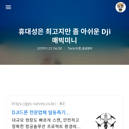
휴대성은 최고지만 좀 아쉬운 Dji
매빅미니
2019.11.22 06:30
Tech/드론,영상장비
Raycat : Photo and Story
Raycat
https://gps-survey.co.kr/
광고
DJI드론 전문업체 일등측기
대형현장,플랜트 최적화
대규모 현장도 빠르게 스캔, 안전하고
정확한 항공솔루션 프로젝트 환경에