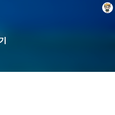
봉기
Raycat : Photo and Story
Raycat