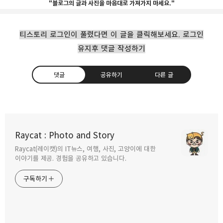
"블로그의 글과 사진을 마음대로 가져가지 마세요."
티스토리 로그인이 풀렸다면 이 글을 클릭해보세요. 로그인
유지후 댓글 작성하기
댓글
공유하기
다른 글
멕시코시티,칸쿤 여행자를 위한 정보.
Raycat : Photo and Story
2011.12.08
Raycat(레이캣)의 IT뉴스, 여행, 사진, 고양이에 대한
구독하기
카카오톡
라인
트위터
이야기를 제공. 경험을 공유하고 있습니다.
멕시코시티,칸쿤 내 마음대로 골라본 추천
구독하기
여행지 7곳.
2011.11.30
카카오스토리
밴드
네이버 블로그
Pocke