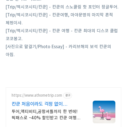
[Trip/멕시코시티/칸쿤] - 칸쿤의 스노쿨링 핫 포인터 정글투어.
[Trip/멕시코시티/칸쿤] - 칸쿤여행, 마야문명의 마지막 흔적
체첸이샤.
[Trip/멕시코시티/칸쿤] - 칸쿤 여행 - 칸쿤 최대의 디스코 클럽
코코봉고.
[사진으로 말걸기/Photo Essay] - 카리브해의 보석 칸쿤의
아침.
https://www.athometrip.com
광고
칸쿤 처음이라도 걱정 없이
앳홈트립이 다 챙겨드려요
투어,액티비티,공항셔틀까지 한 번에!
픽패스로 ~40% 할인받고 칸쿤 여행
완성