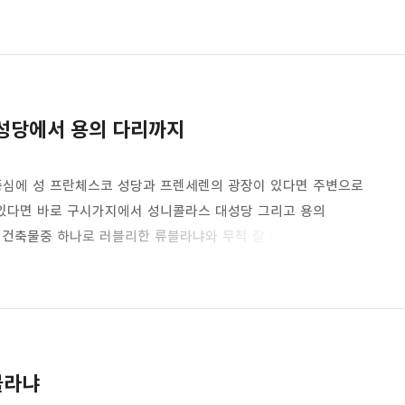
 수 있는 가장 높은 곳에 있으며 예전에 감옥으로 사용 되었던
냐의 전경을 한눈에 볼 수 있어 유명하다. 슬로베니아 여행중
아 옹기종기 커피를 마시는 사람들 ~ 슬로베니아에서 우리
..
성당에서 용의 다리까지
중심에 성 프란체스코 성당과 프렌세렌의 광장이 있다면 주변으로
 있다면 바로 구시가지에서 성니콜라스 대성당 그리고 용의
 건축물중 하나로 러블리한 류블라냐와 무척 잘 어울리는 건출물
터 무척 섬세한 조각을 볼 수 있다. 성니콜라스 주교의 조각상과
 문 자체로 하나의 작품처럼 느껴진다. 성니콜라스 성당은
 거대하며 화려하다. 특히 천정의 벽화는 로마의 시스티나
.천정부터 성..
블라냐