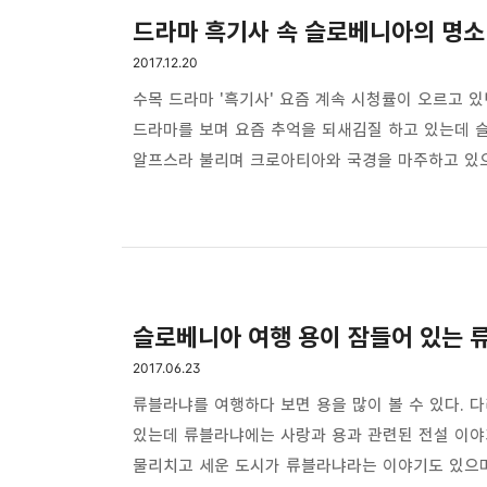
드라마 흑기사 속 슬로베니아의 명소
2017.12.20
수목 드라마 '흑기사' 요즘 계속 시청률이 오르고 
드라마를 보며 요즘 추억을 되새김질 하고 있는데 
알프스라 불리며 크로아티아와 국경을 마주하고 있
자그레브에서 렌트카로 2시간 반이면 찾아갈 수 있
그곳을 한번 찾아가 볼까요? 고성의 주인 김래원이
블레드로 슬로베니아 여행의 유명한 스팟중 하나로 
멋진 곳이기도 합니다. 130m의 높이의 깍아지른 듯한
슬로베니아 여행 용이 잠들어 있는 
2017.06.23
류블라냐를 여행하다 보면 용을 많이 볼 수 있다. 
있는데 류블라냐에는 사랑과 용과 관련된 전설 이야
물리치고 세운 도시가 류블라냐라는 이야기도 있으며