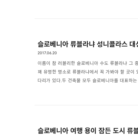
이야기가 있다.실제 류블라냐 성은 도시를 한눈에 볼
성이기도 하다.규모는 크지 않지만 아름다운 류블라
흔히 보는 풍경이랄까? 낡고 오래된 노천카페에 앉
일행을 안내해줬던 현지가이드 뭐랄까 참 유쾌한 사람
슬로베니아 류블라냐 성니콜라스 대
2017.06.20
이름이 참 러블리한 슬로베니아 수도 류블라냐 그 
꽤 유명한 명소로 류블라냐에서 꼭 가봐야 할 곳이
다리가 있다.두 건축물 모두 슬로베니아를 대표하는
이다. 성니콜라스 대성당은 내부로 들어가는 입구부
함께 육중한 철문은 아주 섬세하게 조각된 조형물이
내부도 무척 화려하다. 대성당이란 말처럼 웅장하고
성당이 생각날 정도로 미켈란젤로의 벽화가 생각났다
슬로베니아 여행 용이 잠든 도시 류