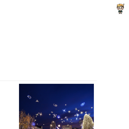
Raycat : Photo and Story
Raycat