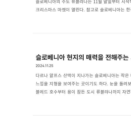
슬로베니아의 수도 류블랴나는 11월 말일부터 시작
크리스마스 마켓이 열린다. 참고로 슬로베니아는 한국
있는데 경상남도 정도의 면적이라 생각하면 된다.수
면적도 작고 인구도 작은 소도시지만 '류블랴나(Ljubl
정말 작고 조용하며 사랑스러운 도시다. 류블랴나
나라의 수도가 맞나 싶을 정도로 조..
슬로베니아 현지의 매력을 전해주는 
2024.11.25
다르나 알프스 산맥이 지나가는 슬로베니아는 작은 
느낌을 지형을 보여주는 곳이기도 하다. 눈을 돌려
블레드 호수부터 용이 잠든 도시 류블랴나까지 자
한국에 더 많이 알려진 곳이다.여행의 재미중 하나
있는 것들을 한 번 정리해 봤다. - 슬로베니아 꿀(
발달한 나라로 유럽에서 꿀의 나라로 불리기도 한다
하고 있는데 상점이나 슈퍼마켓, 시골에서 아주 좋은 