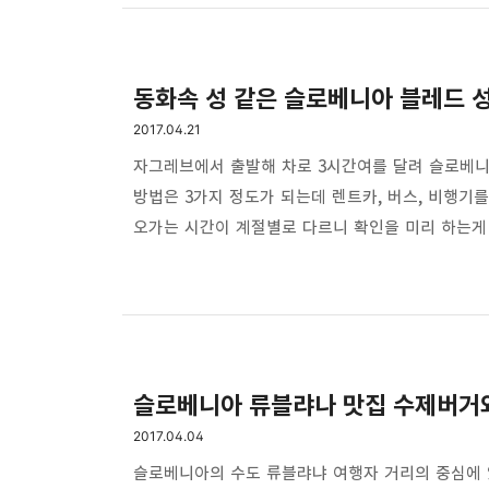
블레드 호의 산책로보다 조금 더 높은 위치에 있는
볼 수 있는 아주 멋진 조망권을 ..
동화속 성 같은 슬로베니아 블레드 
2017.04.21
자그레브에서 출발해 차로 3시간여를 달려 슬로베
방법은 3가지 정도가 되는데 렌트카, 버스, 비행기
오가는 시간이 계절별로 다르니 확인을 미리 하는게
많이 이용하는 방법중 하나다. 자그레브에서 슬로베
심사를 거치게 된다.한국 여권은 슬로베니아에 무비
이동하면 여권 도장에 보면 자동차가 그려져 있으며
그려져 있다.참고로 크로아타아 화폐 쿠나는 슬로베니
슬로베니아 류블랴나 맛집 수제버거와
2017.04.04
슬로베니아의 수도 류블랴냐 여행자 거리의 중심에 있는 