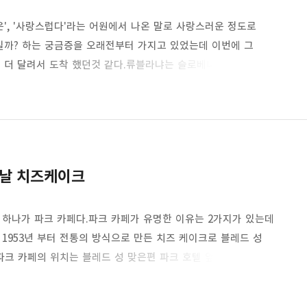
', '사랑스럽다'라는 어원에서 나온 말로 사랑스러운 정도로
까? 하는 궁금증을 오래전부터 가지고 있었는데 이번에 그
금 더 달려서 도착 했던것 같다.류블라냐는 슬로베니아의
. 류블라냐에 있는 류블라냐 성의 아래에 용이 잠들어 있다는
그 전설을 믿고 있다. 류블라냐는 슬로베니아의 수도이기도 하며
심과 류블라냐 성까지 주요 명소가 모여 있다.류블라냐에
 프란체스코 성당이..
지날 치즈케이크
 하나가 파크 카페다.파크 카페가 유명한 이유는 2가지가 있는데
1953년 부터 전통의 방식으로 만든 치즈 케이크로 블레드 성
파크 카페의 위치는 블레드 성 맞은편 파크 호텔 앞에 있다. 파크
이 아주 멋지다. 100만불짜리 전경이라고 해야할끼? 블레드호와
블레드 성 더 동화속의 공주님이 살고 있을것 같은 느낌을 준다.