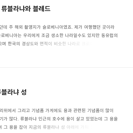
 류블라냐와 블레드
있던데 주 해외 촬영지가 슬로베니아였죠. 제가 여행했던 곳이라
슬로베니아는 우리에게 조금 생소한 나라일수도 있지만 동유럽의
으며 한국의 경상도와 면적이 비슷한 나라로 크로아티아 수도
는 나라이기도 합니다. 이번 드라마에 김래원과 신세경이 만나는
 나오는 성은 크로아티아에서 차로 3시간쯤 거리에 있는
블레드성과 블레드 호수가 무척 유명하며 특히 주변 풍경이 아주
 절벽..
류블라냐 성
다리위에서 그리고 기념품 가게에도 용과 관련된 기념품이 많이
기가 많다. 류블라냐 인근의 호수에 용이 살고 있었는데 그 용을
 그 용을 잡아 지금의 류블라냐 성 아래에 가둬 잠을 재웠다는