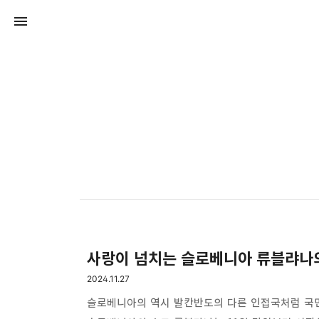
사랑이 넘치는 슬로베니아 류블랴나의
2024.11.27
슬로베니아의 역시 발칸반도의 다른 인접국처럼 국민