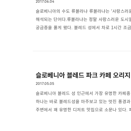
2017.06.04
슬로베니아의 수도 류블라냐 류블라냐는 '사랑스러운
해석되는 단어다.류블라냐는 정말 사랑스러운 도시일
궁금증을 풀게 됐다. 블레드 성에서 차로 1시간 조
수도이기도 하지만 류블라냐에는 하나의 전설이 있다
전설이 있는데 지금도 여전히 슬로베니아 사람들은 
행정과 경제 문화의 중심도시다. 류블라냐의 구 도
도착해서 가장 먼저 찾아온 곳은 프렌셰렌 광장과 성
슬로베니아 블레드 파크 카페 오리
2017.05.05
슬로베니아 블레드 성 인근에서 가장 유명한 카페중
하나는 바로 블레드성을 마주보고 있는 멋진 풍경과 
주변에서 꽤 유명한 디저트 맛집으로 소문나 있다. 
카페는 블레성을 마주보고 있어 창으로 보이는 풍경
함께 블레드 성이 한눈에 다 보인다. 여기서 보니 