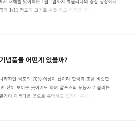
해서 새해를 맞이하는 1월 1일까지 류블랴나의 중심 광장에서
의 1/11 정도의 크기로 차를 타고 하루면 한 바퀴 돌아볼 수
도 류블랴나의 인구가 23만 정도로 사실 우리 기준으로 보면
jana)’의 앞부분 류브(ljub)는 슬라브어로 ‘사랑’이라는 뜻으로
성에서 바라본 슬로베니아 류블랴나의 도시 전경 류블랴나는 한
기념품들 어떤게 있을까?
나라지만 국토의 70% 이상이 산이라 한국과 조금 비슷한
보면 산이 보이는 곳이기도 하며 알프스의 눈동자로 불리는
연환경이 아름다운 곳으로 유명하고 드라마 흑기사의 촬영지로
가 쇼핑인데 기념품으로 챙겨갈만한 것들과 현지에서 경험할 수
MED) 슬로베니아의 국토가 70% 이상이 산이라 그런지 양봉업이
.알프스 산맥이 지나가는 곳이라 대부분 산에 의지해 양봉업을
품질..