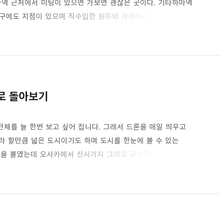
마역 근처에서 미팅이 있으면 가보면 괜찮은 곳이다. 기타하마역
카구에도 지점이 있으며 직수입한 원두와 가게에서 로스팅한
가능하다.(일본만 배송 가능함)어쨌든 기타하마역 엘머스 그린
처에서 미팅이 있으면 자주 가는 곳이다. 기타하마역 4번 출구로
 이 근처에 약속이 있으면 이곳에 자주 오게 된 것 같다.
꽤..
로 돌아보기
전체를 늘 한번 보고 싶어 집니다. 그래서 드론을 매일 띄우고
라 할만큼 넓은 도시이기도 하며 도시를 한눈에 볼 수 있는
이름을 불였는데 오사카에서 신시가지 그리고 구시가지에서 가장
봤습니다. 한번에 정리해 봤으니 혹시 오사카 여행중이라면
있는 곳 입니다. 오사카성 천수각 토요토미 히데요시가 세운
진왜란을 일으킨 토요토미 히데요시의 성이기도 하며 일본 3대성
수각..