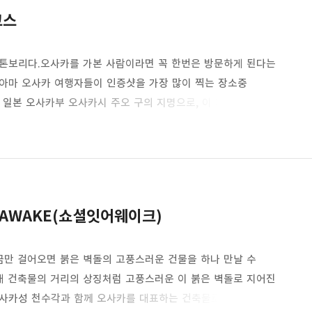
코스
톤보리다.오사카를 가본 사람이라면 꼭 한번은 방문하게 된다는
아마 오사카 여행자들이 인증샷을 가장 많이 찍는 장소중
 일본 오사카부 오사카시 주오 구의 지명으로, 이 지역의 북쪽을
된 지역이었으나, 현재는 밤문화와 오락시설이 밀집된 지역으로
나다. 다양한 맛집과 식당이 있으며 오사카의 밤 문화를 느낄 수
톤보리는 강과 도시가 만나는 장소로 이곳이 유명한 이유는 바로
오..
AWAKE(쇼셜잇어웨이크)
금만 걸어오면 붉은 벽돌의 고풍스러운 건물을 하나 만날 수
 건축물의 거리의 상징처럼 고풍스러운 이 붉은 벽돌로 지어진
오사카성 천수각과 함께 오사카를 대표하는 건축물로 지어진지