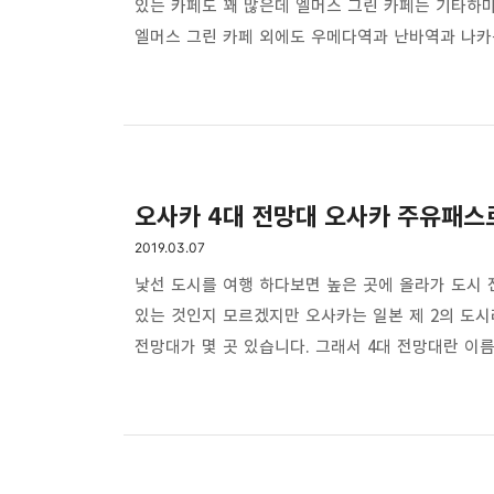
있는 카페도 꽤 많은데 엘머스 그린 카페는 기타하
엘머스 그린 카페 외에도 우메다역과 난바역과 나
원두까지 팔고 있는 곳으로 원두는 온라인 주문도 
카페는 비건 브런치도 함께 판매하며 기타하마역 근
연결되어 있어서 찾기 쉬워서 아마 오사카에 왔을 때
밖에서 보면 크기가 작아 보이는데 내부는 의외로 
오사카 4대 전망대 오사카 주유패스
2019.03.07
낯선 도시를 여행 하다보면 높은 곳에 올라가 도시 
있는 것인지 모르겠지만 오사카는 일본 제 2의 도시
전망대가 몇 곳 있습니다. 그래서 4대 전망대란 
높은 곳이라 할 수 있는 전망대를 하루동안 돌아 
참고하세요. 자 먼저 주유패스로 무료로 입장할 수 
오사카성은 우리 역사와도 관련이 있는 곳이죠. 임
중 하나로 손꼽는 오사카성 입니다. 오사카 성에는 천