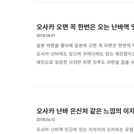
있다. 차 한대가 겨우 지나갈 수 있는 길에 양쪽으
곳이다. 돈다바야시 골목 입구로 들어서면 목조로 지
오사카 오면 꼭 한번은 오는 난바역 
2018.08.01
일본 라멘을 좋아해 일본에 오면 꼭 라멘은 한번씩 
오사카 난바에도 있으며 우메다에도 있는 체인점이긴
체인으로 유명한 이치란 라멘 잇푸도 라멘을 꼽을 
호텔과 가까운 잇푸도로 갔다. 밤 늦은 시간까지 
맥주 한잔 곁들이면 좋은 안주가 되기도 한다. 한글
보고 주문하면 되며 달걀이나 차슈, 생파등은 추가로
이곳은 일본어 메뉴판만 있다. 오늘은 테이..
오사카 난바 은신처 같은 느낌의 
2018.06.10
오사카 난바역 인근에 있는 이자카야 신카와는 로컬