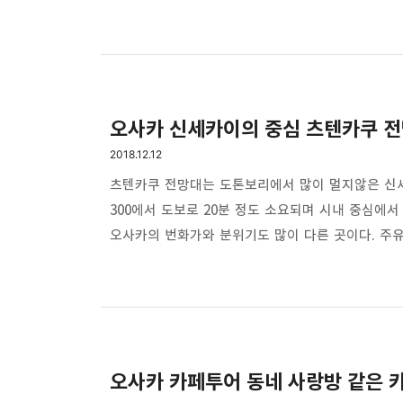
100년이다. 오사카 중앙공회당이라 불리며 현재는
도서관 옆에 있으며 오사카 여행자들이 인증샷을 많
디자인은 일본에서 유명한 건축가 아니 전세계적으로
하나다. 나니와바시 역에서 나와서 오른쪽을 보면 붉
오사카 신세카이의 중심 츠텐카쿠 
2018.12.12
츠텐카쿠 전망대는 도톤보리에서 많이 멀지않은 신세
300에서 도보로 20분 정도 소요되며 시내 중심에
오사카의 번화가와 분위기도 많이 다른 곳이다. 주
도로보 걸어갔다. 구글지도를 보며 도보로 이동 했
충분히 찾아갈 수 있었다. 요즘 스마트폰 하나만 있
여행은 꽤 여러번 다녔지만 일본식 장기인지 모르겠
있었다. 일본도 이런곳이 있다니 하며 신기해하며 잠깐
오사카 카페투어 동네 사랑방 같은 