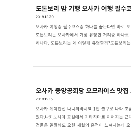
도톤보리 밤 기행 오사카 여행 필수
2018.12.30
오사카 여행중 필수코스중 하나를 꼽는다면 바로 도
도톤보리는 오사카에서 가장 유명한 거리중 하나로 
하나다. 도톤보리는 왜 이렇게 유명할까?도톤보리는
흐르는 도톤보리 강의 약어로 과거에는 극장이 밀집
변모해 오사카의 불야성을 보여주는 대표 거리중 하
있는 장소중 하나다. 오사카 도톤보리 밤 산책. 도
강변과 좁은 길목길을 따라 있는 다양한 레스토랑과 
오사카 중앙공회당 오므라이스 맛집 
2018.12.15
오사카 게이한선 나니와바시역 1번 출구로 나와 조
있다.나카노시마 공원에서 기타하마로 이어지는 근대
건물은 얼핏봐도 오랜 세월의 흔적이 느껴지는데 