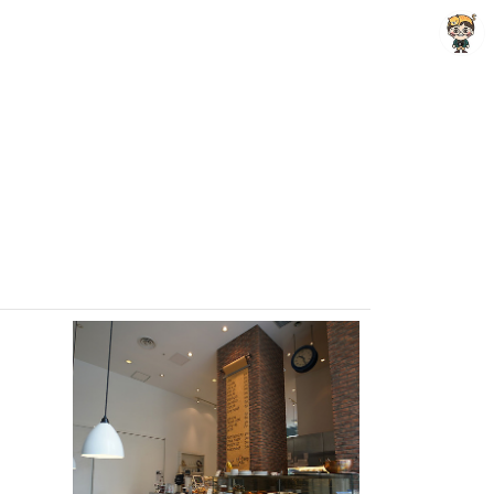
Raycat : Photo and Story
Raycat