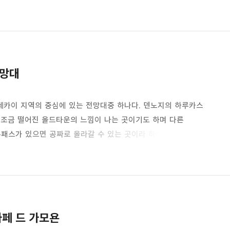
 복합 문화 공간으로 운영되는 곳이다.오사카 부립 나카노시마
이 남기는 건물이기도 하다. 참고로 나니와바시역 출구의
 유명한 건축가라 할 수 있는 안도다다오의 설계한 건축물중
은 벽돌로 지어진 웅..
전망대
카이 지역의 중심에 있는 전망대중 하나다. 덴노지의 하루카스
서 조금 떨어진 올드타운의 느낌이 나는 곳이기도 하며 다른
유패스가 있으면 공짜로 올라갈 수 있는 곳이라 하루카스300에서
는데 츠텐카쿠 전망대까지 가는 길은 구글 지도를 보고 가도
어도 여행하기 참 편하다. 일본에서 이런 풍경은 처음 본다. 일본
지만 창문 너머로 얼핏보니 사람들이 바둑과 장기를 두고
 ..
카페 드 가모욘