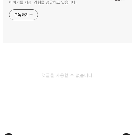
구독하기
카카오톡
라인
트위터
이야기를 제공. 경험을 공유하고 있습니다.
구독하기
체코 여행 낭만적인 프라하 구시가지의 밤 풍경
2024.01.31
카카오스토리
밴드
네이버 블로그
Pocke
프라하 여행 아이들과 함께 가면 더 좋은 프라하
국립박물관
2023.12.04
댓글을 사용할 수 없습니다.
체코에 프라하에 가면 이건 꼭 먹어보자
2023.11.13
다른 글 더 둘러보기