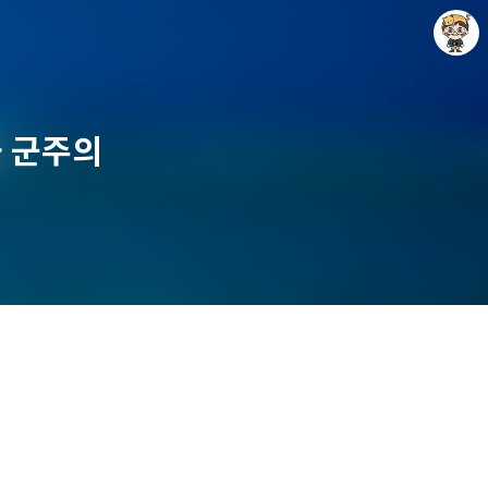
 군주의
Raycat : Photo and Story
Raycat