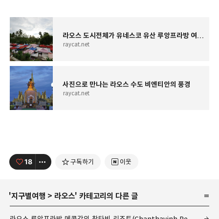
라오스 도시전체가 유네스코 유산 루앙프라방 여행의 매력
raycat.net
사진으로 만나는 라오스 수도 비엔티안의 풍경
raycat.net
18
구독하기
이웃
'
지구별여행
>
라오스
' 카테고리의 다른 글
라오스 루앙프라방 메콩강의 찬타빈 리조트(Chanthavinh Resort)