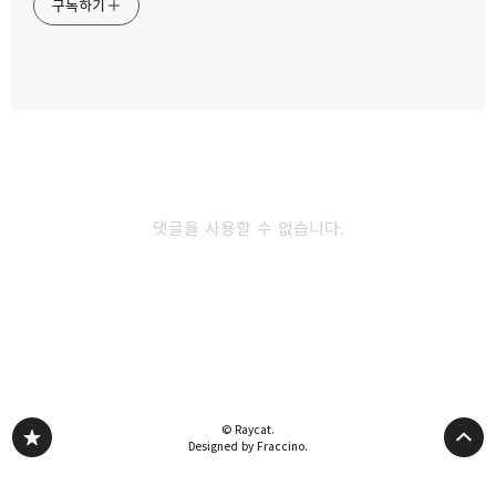
구독하기
사진으로 만나는 라오스 수도 비엔티안의 풍경
2023.05.06
카카오스토리
밴드
네이버 블로그
Pocke
라오스 루앙프라방 생크추리어 호텔(The
Sanctuary Hotel) 후기
2023.05.01
댓글을 사용할 수 없습니다.
라오스 도시전체가 유네스코 유산 루앙프라방
여행의 매력
2023.04.22
다른 글 더 둘러보기
© Raycat.
Designed by Fraccino.