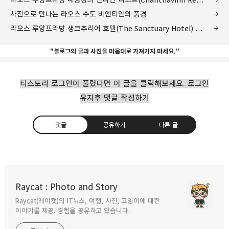
사진으로 만나는 라오스 수도 비엔티안의 풍경
라오스 루앙프라방 생크추리어 호텔(The Sanctuary Hotel) 후기
"블로그의 글과 사진을 마음대로 가져가지 마세요."
티스토리 로그인이 풀렸다면 이 글을 클릭해보세요. 로그인
유지후 댓글 작성하기
댓글
공유하기
다른 글
라오스 루앙프라방 메콩강의 찬타빈 리조트
(Chanthavinh Resort)
Raycat : Photo and Story
2023.05.29
Raycat(레이캣)의 IT뉴스, 여행, 사진, 고양이에 대한
구독하기
카카오톡
라인
트위터
이야기를 제공. 경험을 공유하고 있습니다.