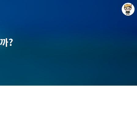
까?
Raycat : Photo and Story
Raycat