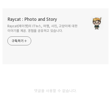
삼성 갤럭시 워치4, 갤럭시 버즈2 메종키츠네
에디션 공개
Raycat : Photo and Story
2021.10.23
Raycat(레이캣)의 IT뉴스, 여행, 사진, 고양이에 대한
구독하기
카카오톡
라인
트위터
이야기를 제공. 경험을 공유하고 있습니다.
윈도우 11 출시 내 PC는 업그레이드 될까?
구독하기
체크해보기
2021.10.07
카카오스토리
밴드
네이버 블로그
Pocke
WWDC 2021 애플 키노트 맥 OS 부터
ios15까지의 변화
2021.06.11
댓글을 사용할 수 없습니다.
구글어스 타입랩스 기능 추가 지구의 37년 변화
보기
2021.04.18