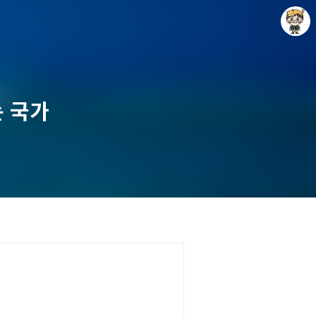
는 국가
Raycat : Photo and Story
Raycat