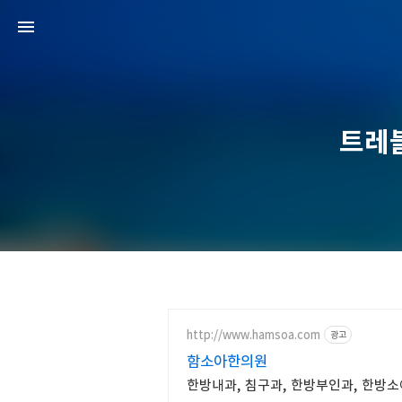
트레블
http://www.hamsoa.com
광고
함소아한의원
한방내과, 침구과, 한방부인과, 한방