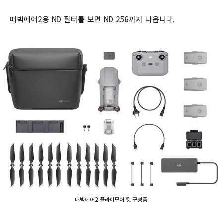
매빅에어2용 ND 필터를 보면 ND 256까지 나옵니다.
매빅에어2 플라이모어 킷 구성품