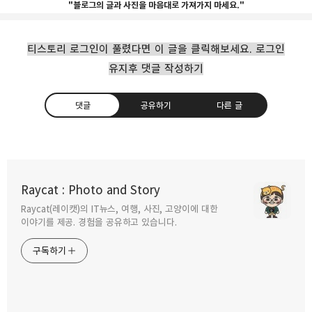
"블로그의 글과 사진을 마음대로 가져가지 마세요."
티스토리 로그인이 풀렸다면 이 글을 클릭해보세요. 로그인
유지후 댓글 작성하기
댓글
공유하기
다른 글
드론을 활용한 풍경사진을 위한 팁
Raycat : Photo and Story
2021.04.14
Raycat(레이캣)의 IT뉴스, 여행, 사진, 고양이에 대한
구독하기
카카오톡
라인
트위터
이야기를 제공. 경험을 공유하고 있습니다.
구독하기
DJI FPV 드론 출시 개봉기 스펙및 특징
2021.03.04
카카오스토리
밴드
네이버 블로그
Pocke