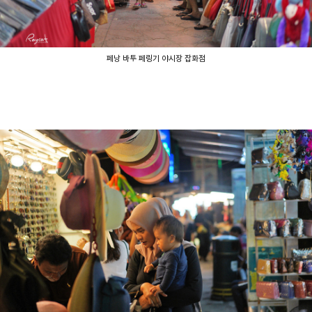
페낭 바투 페링기 야시장 잡화점