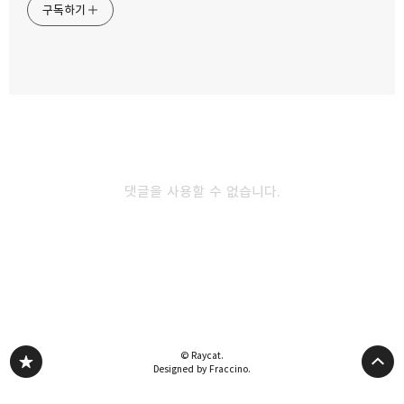
말레이시아 페낭 중국화교의 역사 구콩시(khoo
구독하기
kongsi) 사원
2019.07.22
카카오스토리
밴드
네이버 블로그
Pocke
말레이시아 페낭 최대 불교 사원 극락사
2019.06.26
댓글을 사용할 수 없습니다.
페낭여행 페낭에 가면 이 3가지는 꼭 먹어보자.
락사, 스팀보트, 레드용과아이스크림
2019.06.11
다른 글 더 둘러보기
© Raycat.
Designed by Fraccino.