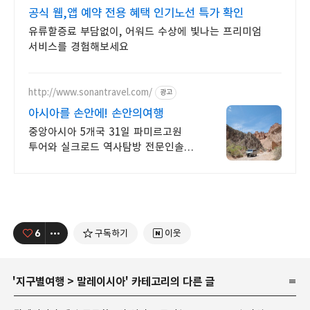
공식 웹,앱 예약 전용 혜택 인기노선 특가 확인
유류할증료 부담없이, 어워드 수상에 빛나는 프리미엄
서비스를 경험해보세요
http://www.sonantravel.com/
광고
아시아를 손안에! 손안의여행
중앙아시아 5개국 31일 파미르고원
투어와 실크로드 역사탐방 전문인솔자
동행 카자흐스탄,키르기스스탄,
투르크메니스탄,우즈베키스탄~
중앙아시아 5스탄여행!
6
구독하기
이웃
'
지구별여행
>
말레이시아
' 카테고리의 다른 글