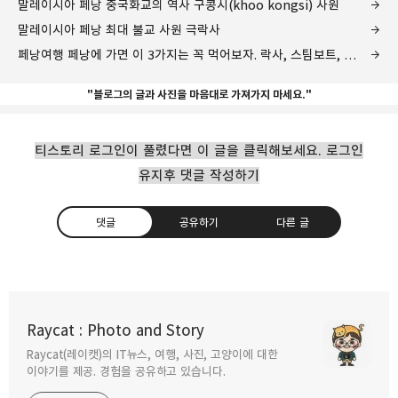
말레이시아 페낭 중국화교의 역사 구콩시(khoo kongsi) 사원
말레이시아 페낭 최대 불교 사원 극락사
페낭여행 페낭에 가면 이 3가지는 꼭 먹어보자. 락사, 스팀보트, 레드용과아이스크림
"블로그의 글과 사진을 마음대로 가져가지 마세요."
티스토리 로그인이 풀렸다면 이 글을 클릭해보세요. 로그인
유지후 댓글 작성하기
댓글
공유하기
다른 글
페낭 조지타운 벽화거리 예술가들의 위트
넘치는 벽화들
Raycat : Photo and Story
2019.08.05
Raycat(레이캣)의 IT뉴스, 여행, 사진, 고양이에 대한
구독하기
카카오톡
라인
트위터
이야기를 제공. 경험을 공유하고 있습니다.