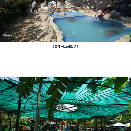
나트랑 에그머드 온천