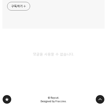
나트랑 여행자 거리의 밤 풍경 입이 즐거운
구독하기
야식거리들
2019.06.08
카카오스토리
밴드
네이버 블로그
Pocke
나트랑 콩카페(CONG CAPHE) 한국 사람들이
가장 많이 찾는 곳
2019.05.31
댓글을 사용할 수 없습니다.
베트남 나트랑 야시장 구경하기 주의할 점
흥정팁
2019.05.27
다른 글 더 둘러보기
© Raycat.
Designed by Fraccino.