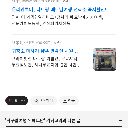
http://www.onlinetour.co.kr
광고
온라인투어, 나트랑 베트남여행 선착순 즉시할인!
진짜 이 가격? 얼리버드+땡처리 베트남패키지여행,
전문가이드동행, 안심패키지상품!
https://고향이발관.com
광고
귀청소 마사지 샴푸 발각질 시원하고
만족도 높은 이발관
프라이빗한 나트랑 이발관, 무료샤워,
무료짐보관, 시내무료픽업, 2인~4인실
사용 나트랑이발소 주변으로 호텔
리조트 맛집 기념품 스파 과일가게
접근성 좋습니다.
5
구독하기
이웃
'
지구별여행
>
베트남
' 카테고리의 다른 글