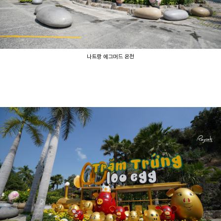
나트랑 에그머드 온천