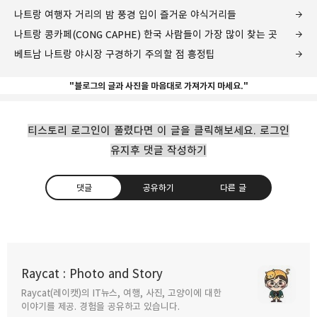
나트랑 여행자 거리의 밤 풍경 입이 즐거운 야식거리들
나트랑 콩카페(CONG CAPHE) 한국 사람들이 가장 많이 찾는 곳
베트남 나트랑 야시장 구경하기 주의할 점 흥정팁
"블로그의 글과 사진을 마음대로 가져가지 마세요."
티스토리 로그인이 풀렸다면 이 글을 클릭해보세요. 로그인
유지후 댓글 작성하기
댓글
공유하기
다른 글
나트랑 여행 카페투어 숲속의 공원 같은 안 카페
(AN CAFE)
Raycat : Photo and Story
2019.06.13
Raycat(레이캣)의 IT뉴스, 여행, 사진, 고양이에 대한
구독하기
카카오톡
라인
트위터
이야기를 제공. 경험을 공유하고 있습니다.