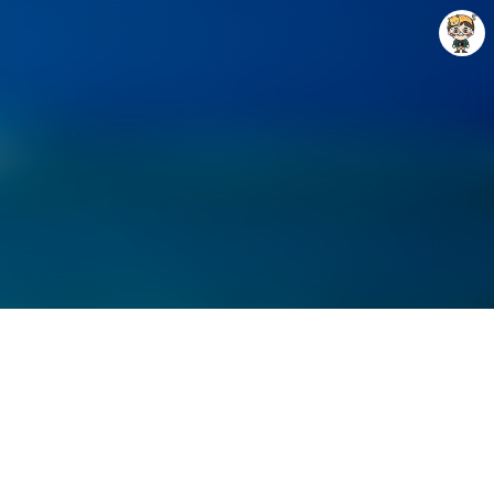
게
Raycat : Photo and Story
Raycat