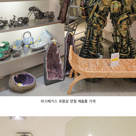
라스베가스 포럼샵 양철 예술품 가게