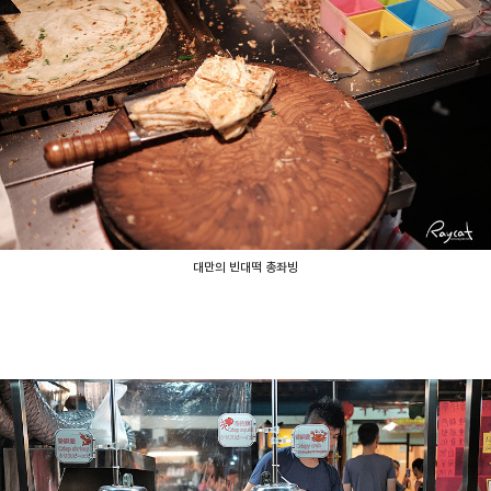
대만의 빈대떡 총좌빙