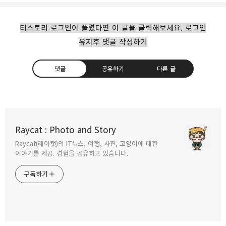
티스토리 로그인이 풀렸다면 이 글을 클릭해보세요. 로그인
유지후 댓글 작성하기
댓글
공유하기
다른 글
타이베이 자유여행 야간 데이트 코스
Raycat : Photo and Story
2018.02.20
Raycat(레이캣)의 IT뉴스, 여행, 사진, 고양이에 대한
구독하기
카카오톡
라인
트위터
이야기를 제공. 경험을 공유하고 있습니다.
대만 역사가 있는 타이베이 중정기념당 근위병
구독하기
교대식
2018.01.27
카카오스토리
밴드
네이버 블로그
Pocke