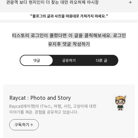
관광객 보다 현지인이 더 찾는 대만 라오허제 야시장
"블로그의 글과 사진을 마음대로 가져가지 마세요."
티스토리 로그인이 풀렸다면 이 글을 클릭해보세요. 로그인
유지후 댓글 작성하기
댓글
공유하기
다른 글
대만 여행의 백미 '예스진지' 버스 투어 팁
Raycat : Photo and Story
2018.11.06
Raycat(레이캣)의 IT뉴스, 여행, 사진, 고양이에 대한
구독하기
카카오톡
라인
트위터
이야기를 제공. 경험을 공유하고 있습니다.
구독하기
타이베이의 용산 광화상창 전자상가 나들이
2018.04.19