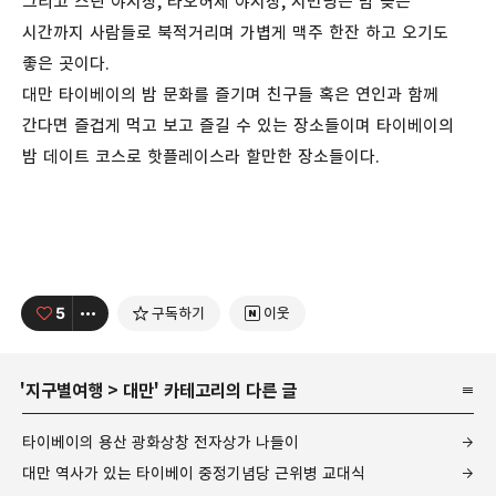
그리고 스린 야시장, 라오허제 야시장, 시먼딩은 밤 늦은
시간까지 사람들로 북적거리며 가볍게 맥주 한잔 하고 오기도
좋은 곳이다.
대만 타이베이의 밤 문화를 즐기며 친구들 혹은 연인과 함께
간다면 즐겁게 먹고 보고 즐길 수 있는 장소들이며 타이베이의
밤 데이트 코스로 핫플레이스라 할만한 장소들이다.
5
구독하기
이웃
'
지구별여행
>
대만
' 카테고리의 다른 글
타이베이의 용산 광화상창 전자상가 나들이
대만 역사가 있는 타이베이 중정기념당 근위병 교대식