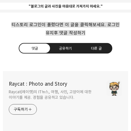
"블로그의 글과 사진을 마음대로 가져가지 마세요."
티스토리 로그인이 풀렸다면 이 글을 클릭해보세요. 로그인
유지후 댓글 작성하기
댓글
공유하기
다른 글
싱가포르 창이공항 PP카드 이용 SATS
프리미엄 라운지
Raycat : Photo and Story
2017.10.07
Raycat(레이캣)의 IT뉴스, 여행, 사진, 고양이에 대한
구독하기
카카오톡
라인
트위터
이야기를 제공. 경험을 공유하고 있습니다.
구독하기
배틀트립에 나온 싱가포르 명소와 먹거리들
2017.09.25