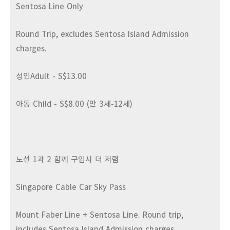
Sentosa Line Only
Round Trip, excludes Sentosa Island Admission
charges.
성인Adult - S$13.00
아동 Child - S$8.00 (만 3세-12세)
노선 1과 2 함께 구입시 더 저렴
Singapore Cable Car Sky Pass
Mount Faber Line + Sentosa Line. Round trip,
includes Sentosa Island Admission charges