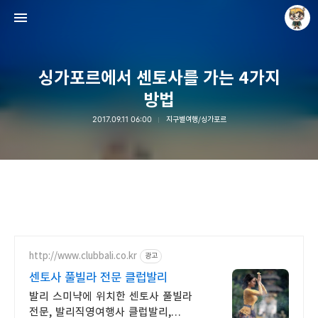
싱가포르에서 센토사를 가는 4가지
방법
2017.09.11 06:00
지구별여행/싱가포르
Raycat : Photo and Story
Raycat
http://www.clubbali.co.kr
광고
센토사 풀빌라 전문 클럽발리
발리 스미냑에 위치한 센토사 풀빌라
전문, 발리직영여행사 클럽발리,