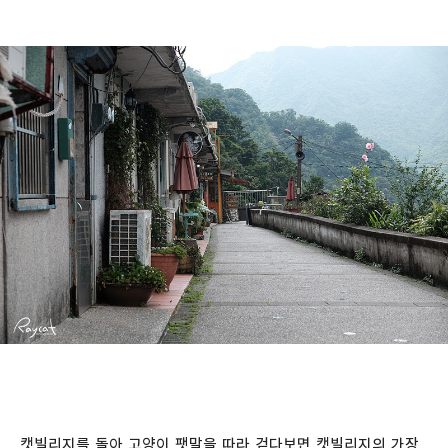
캣빌리지를 돌아 고양이 팻말을 따라 걷다보면 캣빌리지의 가장