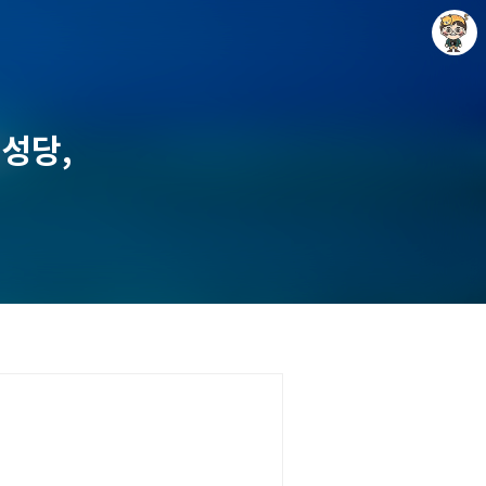
성당,
Raycat : Photo and Story
Raycat