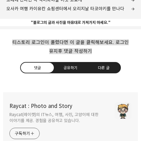
오사카 여행 카이유칸 쇼핑센터에서 오리지날 타코야키를 만나다
"블로그의 글과 사진을 마음대로 가져가지 마세요."
티스토리 로그인이 풀렸다면 이 글을 클릭해보세요. 로그인
유지후 댓글 작성하기
댓글
공유하기
다른 글
교토여행 여우를 모시는 붉은 기둥의 여우신사
후시미이나리 신사
Raycat : Photo and Story
2013.07.22
Raycat(레이캣)의 IT뉴스, 여행, 사진, 고양이에 대한
구독하기
카카오톡
라인
트위터
이야기를 제공. 경험을 공유하고 있습니다.
구독하기
고베의 야경을 상징하는 포트타워의 전경
2013.07.15