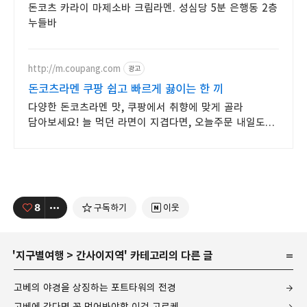
돈코츠 카라이 마제소바 크림라멘. 성심당 5분 은행동 2층
누들바
http://m.coupang.com
광고
돈코츠라멘 쿠팡 쉽고 빠르게 끓이는 한 끼
다양한 돈코츠라멘 맛, 쿠팡에서 취향에 맞게 골라
담아보세요! 늘 먹던 라면이 지겹다면, 오늘주문 내일도착
로켓배송으로 새로운 맛을!
8
구독하기
이웃
'
지구별여행
>
간사이지역
' 카테고리의 다른 글
고베의 야경을 상징하는 포트타워의 전경
고베에 간다면 꼭 먹어봐야할 이것 고로케