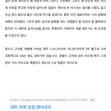
일단 눈에 보이는건 꽤 먹음직 하게 나온다. 시장해서 그런지 꽤 맛있게 먹은 야간
에 이런걸 먹으면 아침에 일어나면 얼굴이 붓는데 머 여기서는 알아볼 사람도 없고
조금 짜긴 했는데 둘다 야간에 허기를 달래기는 좋은 단지 일본이라는 나라 담배에
대해서 관대해서 그런지 좁은 공간에 담배를 피는 사람들이 좀 있어서 좀 불편하긴
했지만 이 새벽에 심야식당을 찾지는 못했지만 가벼워진 속을 채우기는 딱 안성맞
춤 이었던거 같다.
혹시나 근처를 여행해 가보실 분은 니시나카지마 미나미가타역 1번 출구로 나와
오른쪽으로 50m 정도 내려가면 있습니다. 호텔이 근처에 있어 야간에 배가 고파
잠깐 가서 야식으로 해결하고 왔는데 그냥 먹을만 하더군요.
https://m.place.naver.com/restaurant/1247871559
광고
대전 라멘 맛집 멘야네코