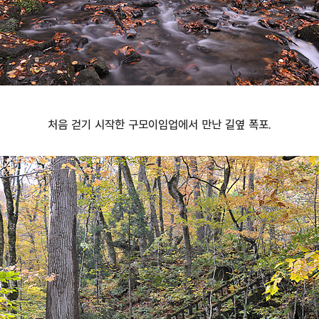
처음 걷기 시작한 구모이임업에서 만난 길옆 폭포.