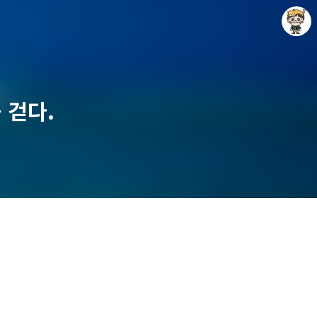
 걷다.
Raycat : Photo and Story
Raycat