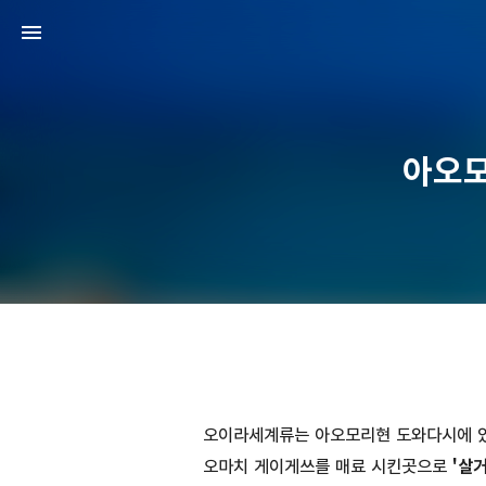
아오모
오이라세계류는 아오모리현 도와다시에 있
오마치 게이게쓰를 매료 시킨곳으로
'살