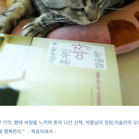
억, 뺨에 바람을 느끼며 혼자 나선 산책, 여름날의 정원,미술관의 오후..
 행복한지." - 책표지에서 -