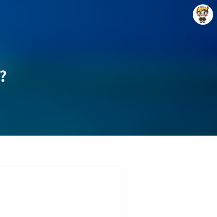
?
Raycat : Photo and Story
Raycat