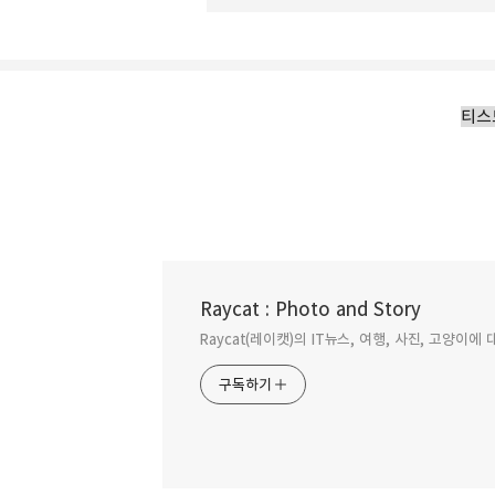
티스
Raycat : Photo and Story
멘토와 멘티 - 멘토링의 가이드북.
Raycat(레이캣)의 IT뉴스, 여행, 사진, 고양이
구독하기
2009.06.05
구독하기
이 책은 하나의 방법론이며 멘토링에 대한 가이드북
지겨운책 나역시 큰 관심이 없었기에 좀 지루하게 
개념이다. 멘티는 멘토가 행하고 있는 과업에 직접
상태가 되어 가는 것을 의미한다. 기업에서도 활발히