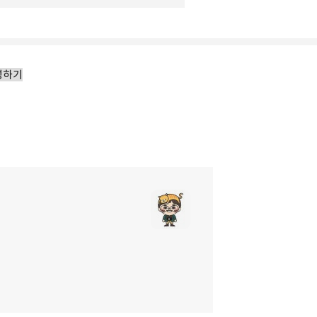
성하기
리
밴드