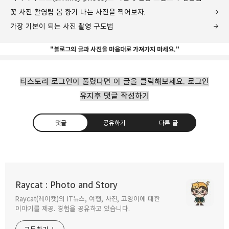
꽃 사진 촬영팁 봄 향기 나는 사진을 찍어보자.
가장 기본이 되는 사진 촬영 구도법
"블로그의 글과 사진을 마음대로 가져가지 마세요."
티스토리 로그인이 풀렸다면 이 글을 클릭해보세요. 로그인
유지후 댓글 작성하기
댓글
공유하기
다른 글
어피니티 포토(affinity photo)로 사진에 인공
조명효과 넣는법
Raycat : Photo and Story
2022.05.16
Raycat(레이캣)의 IT뉴스, 여행, 사진, 고양이에 대한
구독하기
카카오톡
라인
트위터
이야기를 제공. 경험을 공유하고 있습니다.