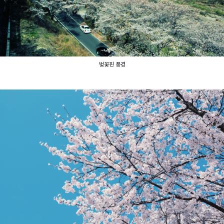
벚꽃핀 풍경