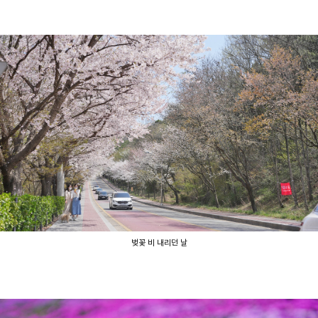
벚꽃 비 내리던 날