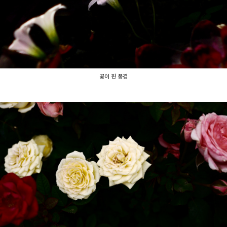
꽃이 핀 풍경