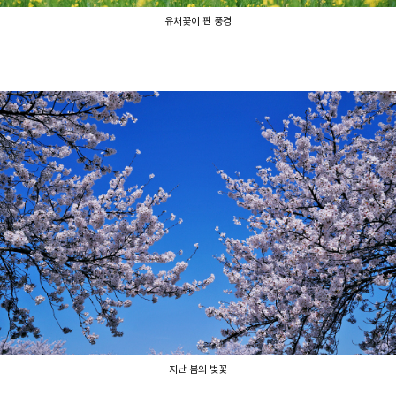
유채꽃이 핀 풍경
지난 봄의 벚꽃