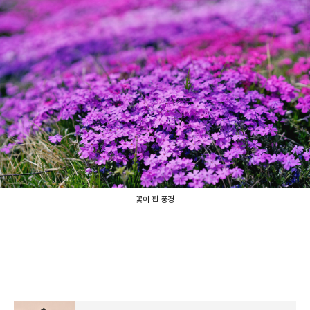
꽃이 핀 풍경