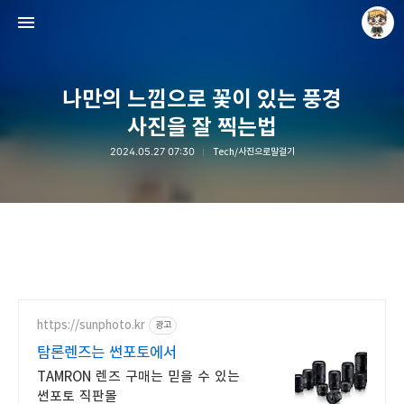
나만의 느낌으로 꽃이 있는 풍경
사진을 잘 찍는법
2024.05.27 07:30
Tech/사진으로말걸기
Raycat : Photo and Story
Raycat
https://sunphoto.kr
광고
탐론렌즈는 썬포토에서
TAMRON 렌즈 구매는 믿을 수 있는
썬포토 직판몰