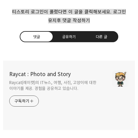
티스토리 로그인이 풀렸다면 이 글을 클릭해보세요. 로그인
유지후 댓글 작성하기
댓글
공유하기
다른 글
나만의 느낌으로 꽃이 있는 풍경 사진을 잘
찍는법
Raycat : Photo and Story
2024.05.27
Raycat(레이캣)의 IT뉴스, 여행, 사진, 고양이에 대한
구독하기
카카오톡
라인
트위터
이야기를 제공. 경험을 공유하고 있습니다.
구독하기
꽃 사진 촬영팁 봄 향기 나는 사진을 찍어보자.
2021.03.31
카카오스토리
밴드
네이버 블로그
Pocke
가장 기본이 되는 사진 촬영 구도법