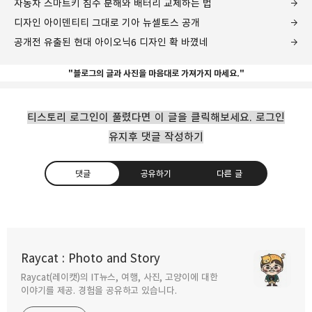
자동차 스마트키 침수 분해와 배터리 교체하는 법
디자인 아이덴티티 그대로 기아 뉴셀토스 공개
공개전 유출된 현대 아이오닉6 디자인 확 바꼈네
"블로그의 글과 사진을 마음대로 가져가지 마세요."
티스토리 로그인이 풀렸다면 이 글을 클릭해보세요. 로그인
유지후 댓글 작성하기
댓글
공유하기
다른 글
현대차와 제네시스 내비게이션 수동 업데이트
하기
Raycat : Photo and Story
2022.08.13
Raycat(레이캣)의 IT뉴스, 여행, 사진, 고양이에 대한
구독하기
카카오톡
라인
트위터
이야기를 제공. 경험을 공유하고 있습니다.