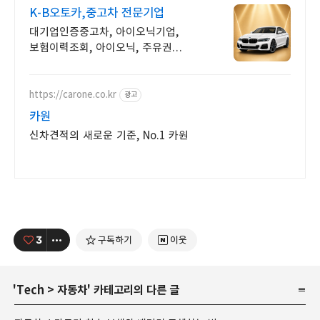
K-B오토카,중고차 전문기업
대기업인증중고차, 아이오닉기업,
보험이력조회, 아이오닉, 주유권
증정이벤트 인증중고차 7만대이상!
찾아가는 홈서비스! 낮은 할부이자율,
24시간실매물전산연동
https://carone.co.kr
광고
카원
신차견적의 새로운 기준, No.1 카원
3
구독하기
이웃
'
Tech
>
자동차
' 카테고리의 다른 글