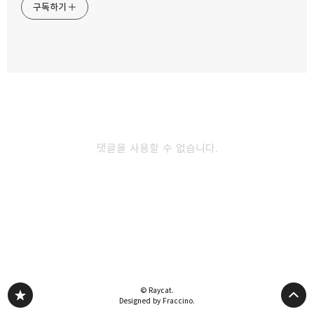
자동차 스마트키 침수 분해와 배터리 교체하는
구독하기
법
2022.08.01
카카오스토리
밴드
네이버 블로그
Pocke
디자인 아이덴티티 그대로 기아 뉴셀토스 공개
2022.07.01
댓글을 사용할 수 없습니다.
공개전 유출된 현대 아이오닉6 디자인 확 바꼈네
2022.06.29
다른 글 더 둘러보기
© Raycat.
Designed by Fraccino.