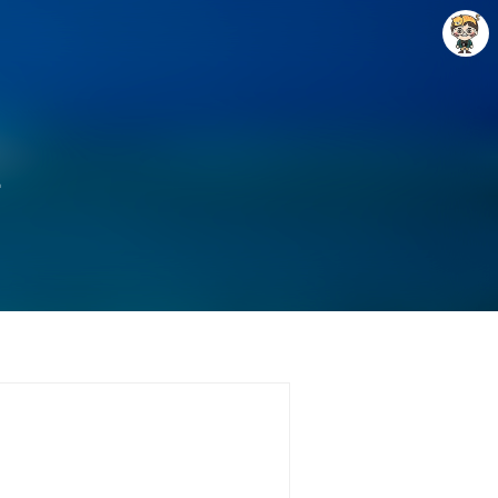
표
Raycat : Photo and Story
Raycat