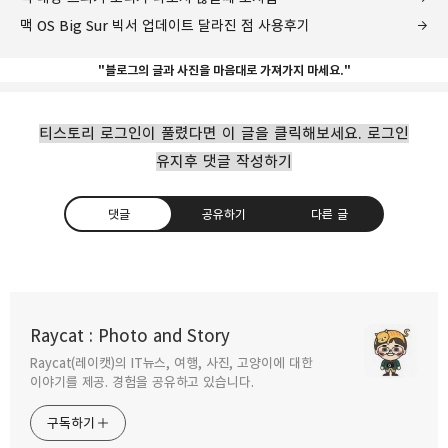
맥 OS Big Sur 빅서 업데이트 달라진 점 사용후기
"블로그의 글과 사진을 마음대로 가져가지 마세요."
티스토리 로그인이 풀렸다면 이 글을 클릭해보세요. 로그인
유지후 댓글 작성하기
댓글
공유하기
다른 글
맥북 프로 중고 구입시 체크해봐야할 배터리
사이클
Raycat : Photo and Story
2021.03.26
Raycat(레이캣)의 IT뉴스, 여행, 사진, 고양이에 대한
구독하기
카카오톡
라인
트위터
이야기를 제공. 경험을 공유하고 있습니다.
맥 OS 사이트 접속이 안되거나 인터넷이
구독하기
느려질때 DNS 재설정