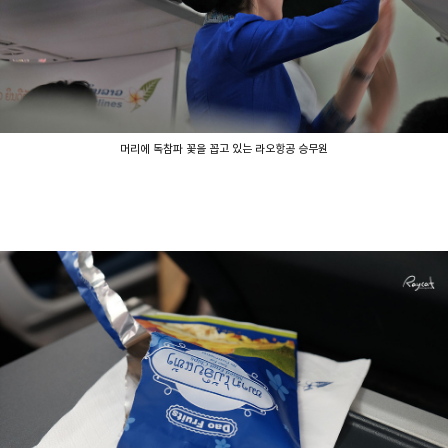
머리에 독참파 꽃을 꼽고 있는 라오항공 승무원