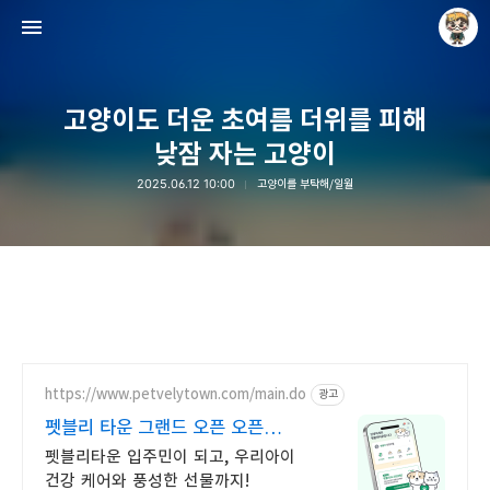
고양이도 더운 초여름 더위를 피해
낮잠 자는 고양이
2025.06.12 10:00
고양이를 부탁해/일월
Raycat : Photo and Story
Raycat
https://www.petvelytown.com/main.do
광고
펫블리 타운 그랜드 오픈 오픈
이벤트 진행 중!
펫블리타운 입주민이 되고, 우리아이
건강 케어와 풍성한 선물까지!