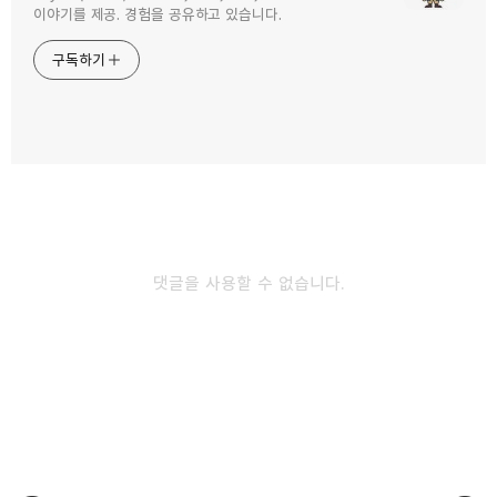
구독하기
카카오톡
라인
트위터
이야기를 제공. 경험을 공유하고 있습니다.
구독하기
카카오스토리
밴드
네이버 블로그
Pocke
댓글을 사용할 수 없습니다.
다른 글 더 둘러보기