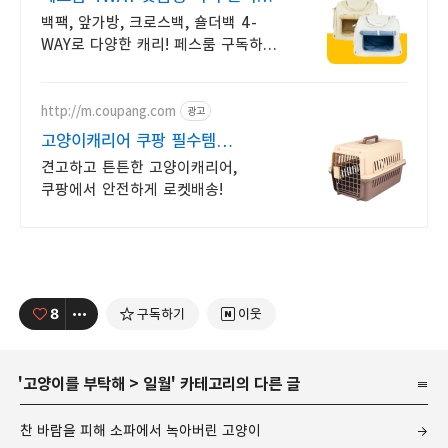
베스트템 SALE
백팩, 앞가방, 크로스백, 숄더백 4-
WAY로 다양한 캐리! 페스룸 구독하면
평생 모래&배변패드 최저가! 첫 구독
시 50% 페이백까지!
http://m.coupang.com
광고
고양이캐리어 쿠팡 필수템
로켓배송으로 바로
견고하고 튼튼한 고양이캐리어,
쿠팡에서 안전하게 로켓배송!
8
구독하기
이웃
'
고양이를 부탁해
>
일월
' 카테고리의 다른 글
찬 바람을 피해 소파에서 녹아버린 고양이