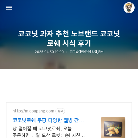
코코넛 과자 추천 노브랜드 코코넛
로쉐 시식 후기
2025.04.30 10:00
지구별여행/카페,맛집,음식
Raycat : Photo and Story
Raycat
http://m.coupang.com
광고
코코넛로쉐 쿠팡 다양한 웰빙 간식
쿠팡에서
당 떨어질 때 코코넛로쉐, 오늘
주문하면 내일 도착 로켓배송! 지친