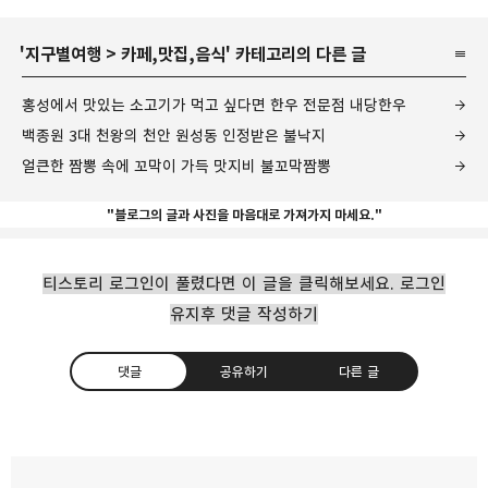
'
지구별여행
>
카페,맛집,음식
' 카테고리의 다른 글
홍성에서 맛있는 소고기가 먹고 싶다면 한우 전문점 내당한우
백종원 3대 천왕의 천안 원성동 인정받은 불낙지
얼큰한 짬뽕 속에 꼬막이 가득 맛지비 불꼬막짬뽕
"블로그의 글과 사진을 마음대로 가져가지 마세요."
티스토리 로그인이 풀렸다면 이 글을 클릭해보세요. 로그인
유지후 댓글 작성하기
댓글
공유하기
다른 글
여름 별미 더위를 식히는 메이탄 중국식 냉면