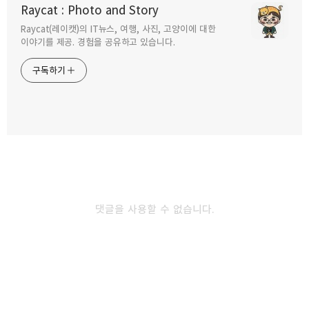
Raycat : Photo and Story
2025.06.26
Raycat(레이캣)의 IT뉴스, 여행, 사진, 고양이에 대한
구독하기
카카오톡
라인
트위터
이야기를 제공. 경험을 공유하고 있습니다.
홍성에서 맛있는 소고기가 먹고 싶다면 한우
구독하기
전문점 내당한우
2025.05.21
카카오스토리
밴드
네이버 블로그
Pocke
백종원 3대 천왕의 천안 원성동 인정받은 불낙지
2025.03.26
댓글을 사용할 수 없습니다.
얼큰한 짬뽕 속에 꼬막이 가득 맛지비
불꼬막짬뽕
2025.03.07
다른 글 더 둘러보기