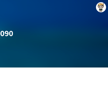
5090
Raycat : Photo and Story
Raycat