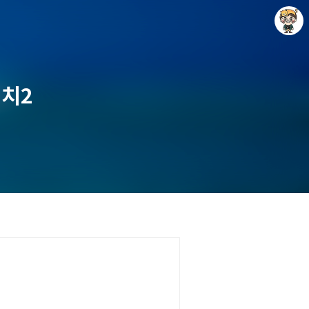
위치2
Raycat : Photo and Story
Raycat