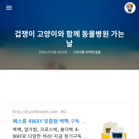
겁쟁이 고양이와 함께 동물병원 가는
날
2024.11.08 03:03
고양이를 부탁해/일월
Raycat : Photo and Story
Raycat
http://m.pethroom.com
광고
페스룸 4WAY 맞춤형 백팩 구독 시
전제품 ~60%할인
백팩, 앞가방, 크로스백, 숄더백 4-
WAY로 다양한 캐리! 지금 정기구독 시