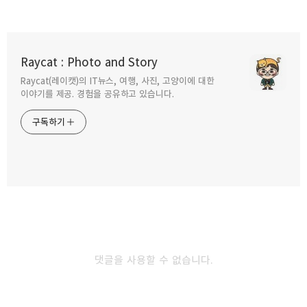
조용한 곳이 좋다면 나트랑 혼문섬 미니비치
호핑투어 스노쿨링
Raycat : Photo and Story
2019.07.05
Raycat(레이캣)의 IT뉴스, 여행, 사진, 고양이에 대한
구독하기
카카오톡
라인
트위터
이야기를 제공. 경험을 공유하고 있습니다.
베트남 나트랑 직화 구이 전문 리스그릴 (LEE's
구독하기
GRILL)식당
2019.06.19
카카오스토리
밴드
네이버 블로그
Pocke
나트랑 여행 카페투어 숲속의 공원 같은 안 카페
(AN CAFE)
2019.06.13
댓글을 사용할 수 없습니다.
나트랑 여행자 거리의 밤 풍경 입이 즐거운
야식거리들
2019.06.08