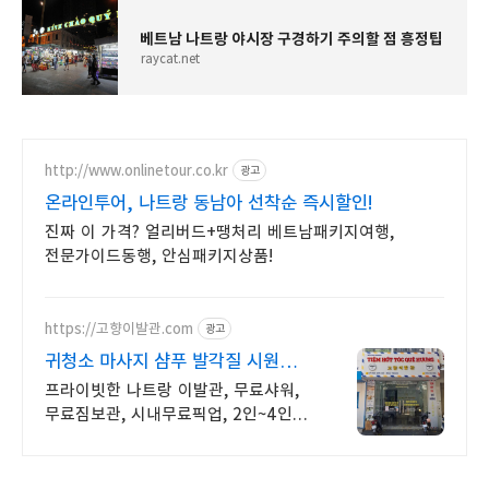
베트남 나트랑 야시장 구경하기 주의할 점 흥정팁
raycat.net
http://www.onlinetour.co.kr
광고
온라인투어, 나트랑 동남아 선착순 즉시할인!
진짜 이 가격? 얼리버드+땡처리 베트남패키지여행,
전문가이드동행, 안심패키지상품!
https://고향이발관.com
광고
귀청소 마사지 샴푸 발각질 시원하고
만족도 높은 이발관
프라이빗한 나트랑 이발관, 무료샤워,
무료짐보관, 시내무료픽업, 2인~4인실
사용 커플 가족 친구들과 베트남
나트랑에서만 할 수 있는 특별한
첫경험을 해보세요.