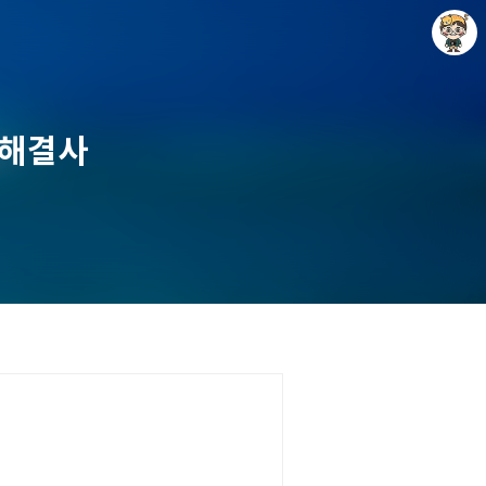
 해결사
Raycat : Photo and Story
Raycat