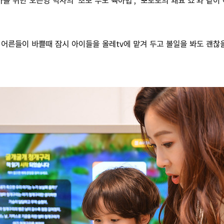
를 위한 오은영 박사의 '초보 부모 육아법', '뽀로로의 왜요 쇼'와 같
어른들이 바쁠때 잠시 아이들을 올레tv에 맡겨 두고 볼일을 봐도 괜찮