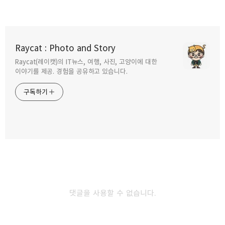
리틀인디아, 싱가포르 속 인도를 만나다.
Raycat : Photo and Story
2017.08.11
Raycat(레이캣)의 IT뉴스, 여행, 사진, 고양이에 대한
구독하기
카카오톡
라인
트위터
이야기를 제공. 경험을 공유하고 있습니다.
구독하기
싱가포르 역사가 있는 센토사 포트 실로소
2017.07.24
카카오스토리
밴드
네이버 블로그
Pocke
환상적인 인공정원 싱가포르 가든스 바이 더
베이
2017.06.02
댓글을 사용할 수 없습니다.
싱가포르의 화려한 밤문화 클락키
2017.05.19