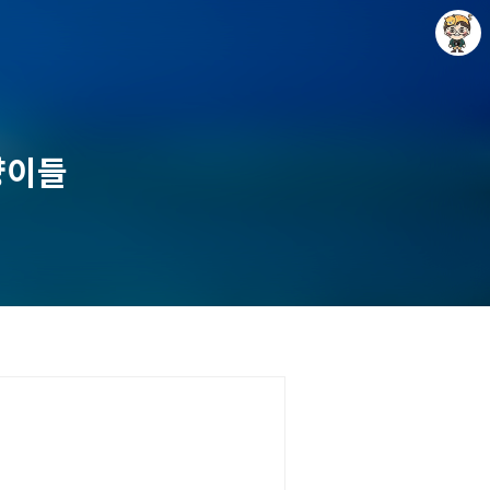
양이들
Raycat : Photo and Story
Raycat