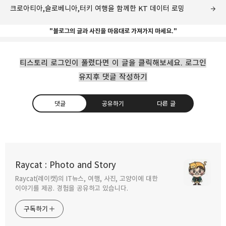
크로아티아,슬로베니아,터키 여행을 함께한 KT 데이터 로밍
"블로그의 글과 사진을 마음대로 가져가지 마세요."
티스토리 로그인이 풀렸다면 이 글을 클릭해보세요. 로그인
유지후 댓글 작성하기
댓글
공유하기
다른 글
장거리 비행을 위한 휴대하기 편한 메모리폼
목베게
Raycat : Photo and Story
2017.04.05
Raycat(레이캣)의 IT뉴스, 여행, 사진, 고양이에 대한
구독하기
카카오톡
라인
트위터
이야기를 제공. 경험을 공유하고 있습니다.
구독하기
트래블라인 앱으로 싱가포르 여행하기
2017.03.23