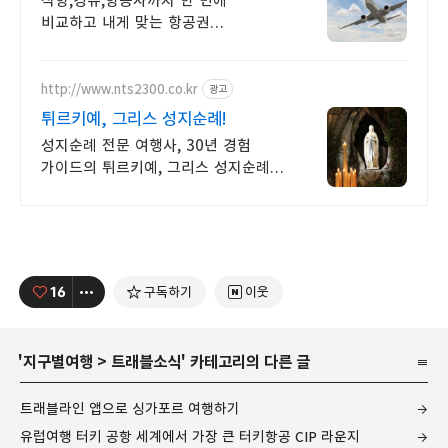
직항,경유,항공사까지 한 번에
비교하고 내게 맞는 항공권
예약하세요! 터키항공
http://www.nts2300.co.kr
광고
튀르키예, 그리스 성지순례!
성지순례 전문 여행사, 30년 경험
가이드의 튀르키예, 그리스 성지순례
안내 궁금하신 사항은 바로
문의주세요.
16
구독하기
이웃
'
지구별여행
>
트래블소식
' 카테고리의 다른 글
트래블라인 앱으로 싱가포르 여행하기
유럽여행 터키 공항 세계에서 가장 큰 터키항공 CIP 라운지