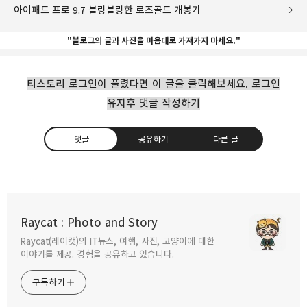
아이패드 프로 9.7 블링블링한 로즈골드 개봉기
"블로그의 글과 사진을 마음대로 가져가지 마세요."
티스토리 로그인이 풀렸다면 이 글을 클릭해보세요. 로그인
유지후 댓글 작성하기
댓글
공유하기
다른 글
아이패드프로 롤리키보드 애플펜슬은 꽤 괜찮은
조합
Raycat : Photo and Story
2016.06.02
Raycat(레이캣)의 IT뉴스, 여행, 사진, 고양이에 대한
구독하기
카카오톡
라인
트위터
이야기를 제공. 경험을 공유하고 있습니다.
구독하기
애플펜슬 수납이 가능한 아이패드프로 케이스
2016.06.01