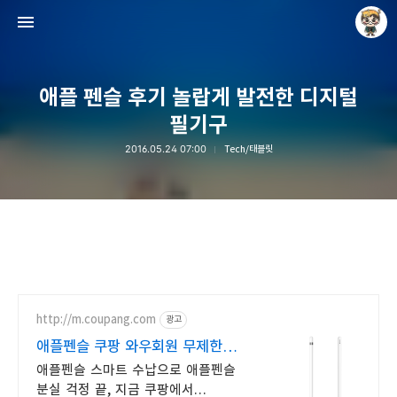
애플 펜슬 후기 놀랍게 발전한 디지털
필기구
2016.05.24 07:00
Tech/태블릿
Raycat : Photo and Story
Raycat
http://m.coupang.com
광고
애플펜슬 쿠팡 와우회원 무제한
무료배송
애플펜슬 스마트 수납으로 애플펜슬
분실 걱정 끝, 지금 쿠팡에서