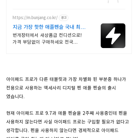
만나보세요. 소중한 애플펜슬,
안전하게 보관 충전하세요! 와우회원
30일 무료반품.
https://m.bunjang.co.kr/
광고
지금 가장 핫한 애플펜슬 국내 최대
브랜드 중고거래
번개장터에서 새상품급 컨디션으로!
가격 부담없이 구매하세요 전국
각지에서 올라오는 전국구 최다 상품
매일 10만 개 이상의 신규 상품 업로드
아이패드 프로가 다른 태블릿과 가장 차별화 된 부분중 하나가
전용으로 사용하는 액세사리 디지털 펜 애플 펜슬의 출시
였습니다.
현재 아이패드 프로 9.7과 애플 펜슬을 2주째 사용중인데 펜을
사용하지 않는다면 사실 아이패드 프로는 구입할 필요가 없다고
생각합니다. 펜을 사용하지 않는다면 경제적으로 아이패드