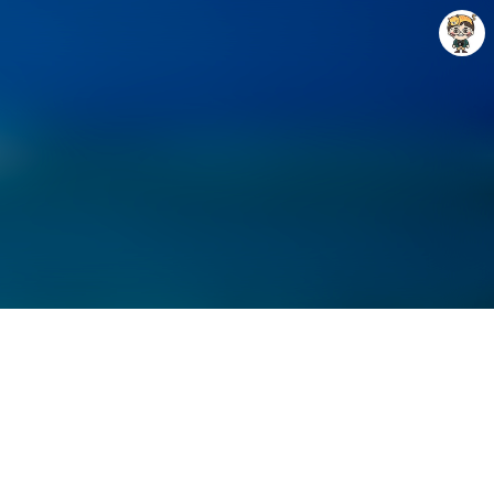
Raycat : Photo and Story
Raycat