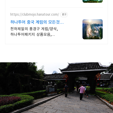
진행 가이드 불친절시 여행비용 전액
환불,기후에 맞게 출발 날짜 조율
https://clubmojo.hanatour.com/
광고
하나투어 중국 계림의 모든것
하나투어 공식예약 인증센터
천하제일의 풍경구 계림/양삭,
하나투어패키지 상품모음,
마일리지혜택, 신속상담