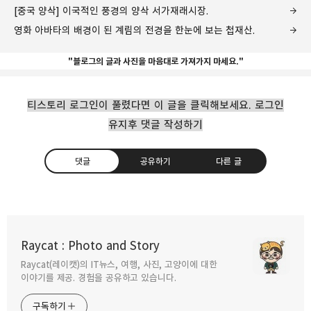
[중국 양삭] 이국적인 풍경의 양삭 서가재래시장.
영화 아바타의 배경이 된 계림의 전경을 한눈에 보는 첩재산.
"블로그의 글과 사진을 마음대로 가져가지 마세요."
티스토리 로그인이 풀렸다면 이 글을 클릭해보세요. 로그인
유지후 댓글 작성하기
댓글
공유하기
다른 글
계림의 운치있는 밤풍경 양강사호 야경관람
Raycat : Photo and Story
2011.07.28
Raycat(레이캣)의 IT뉴스, 여행, 사진, 고양이에 대한
구독하기
카카오톡
라인
트위터
이야기를 제공. 경험을 공유하고 있습니다.
[중국 계림] 현세속의 선경이라는 계림의
구독하기