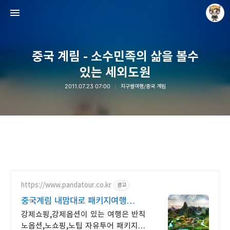
중국 계림 - 소수민족의 삶을 볼수
있는 세외도원
2011.07.23 07:00
지구별여행/중국 계림
Raycat : Photo and Story
Raycat
https://www.pandatour.co.kr
광고
중국계림 내맘대로 패키지여행
노쇼핑,노옵션,노팁
강제쇼핑,강제옵션이 있는 여행은 반칙
노옵션,노쇼핑,노팁 자유투어 패키지만