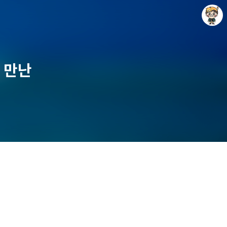
 만난
Raycat : Photo and Story
Raycat