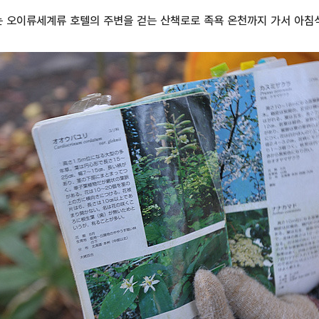
는 오이류세계류 호텔의 주변을 걷는 산책로로 족욕 온천까지 가서 아침식