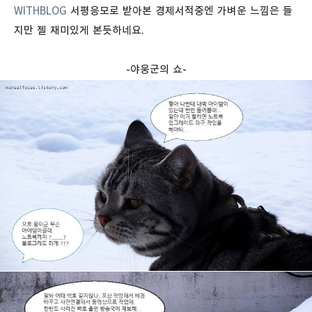
WITHBLOG
서평응모로 받아본 경제서적중엔 가벼운 느낌은 들
지만 젤 재미있게 본듯하네요.
-야웅군의 쇼-