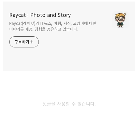
블로거를 위한 블로그 교과서.
Raycat : Photo and Story
2009.04.13
Raycat(레이캣)의 IT뉴스, 여행, 사진, 고양이에 대한
구독하기
카카오톡
라인
트위터
이야기를 제공. 경험을 공유하고 있습니다.
구독하기
The Harmony - 조화로운 인생.
2009.04.05
카카오스토리
밴드
네이버 블로그
Pocke
다카페 일기 - 작은 일상을 담은 이야기.
2009.03.28
댓글을 사용할 수 없습니다.
스콧피츠제럴드의 단편소설집.
2009.03.22