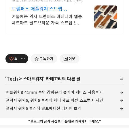
http://smartstore.naver.com/trps/
광고
트램퍼스 애플워치 스트랩
1000명이상 만족시킨 제품
겨울에는 역시 트램퍼스 바레니아 앱송
체르마트 골드브라운 가죽 스트랩 !
최고급가죽제품을 현재10~36%
할인판매 중입니다
4
구독하기
이웃
'
Tech
>
스마트워치
' 카테고리의 다른 글
애플워치8 41mm 투명 강화유리 풀커버 케이스 사용후기
갤럭시 워치6, 워치6 클랙식 차이 새로 바뀐 스트랩 디자인
갤럭시 워치6 클래식 골프에디션 디자인 보기
"블로그의 글과 사진을 마음대로 가져가지 마세요."