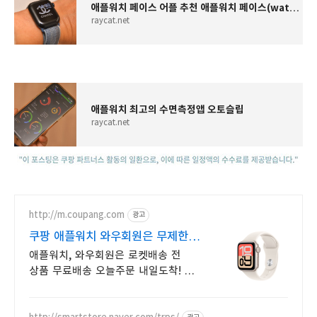
애플워치 페이스 어플 추천 애플워치 페이스(watch faces)
raycat.net
애플워치 최고의 수면측정앱 오토슬립
raycat.net
http://m.coupang.com
광고
쿠팡 애플워치 와우회원은 무제한
무료 배송
애플워치, 와우회원은 로켓배송 전
상품 무료배송 오늘주문 내일도착! 꼭
필요한 제품은 쿠팡에서 더 저렴하게,
로켓배송으로 더 빠르게!