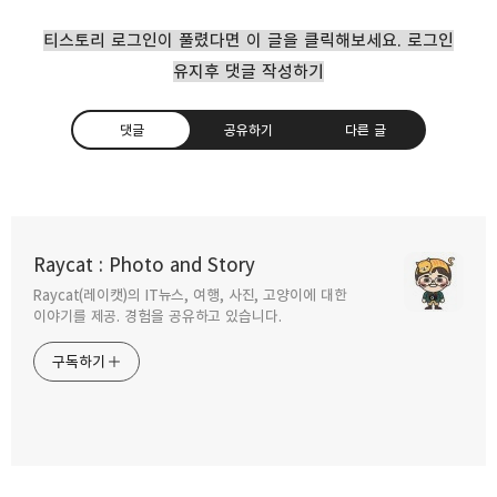
티스토리 로그인이 풀렸다면 이 글을 클릭해보세요. 로그인
유지후 댓글 작성하기
댓글
공유하기
다른 글
삼성 스포츠 밴드 갤럭시핏3 스펙과 특징
Raycat : Photo and Story
2024.02.21
Raycat(레이캣)의 IT뉴스, 여행, 사진, 고양이에 대한
구독하기
카카오톡
라인
트위터
이야기를 제공. 경험을 공유하고 있습니다.
애플워치8 41mm 투명 강화유리 풀커버
구독하기
케이스 사용후기
2023.09.07
카카오스토리
밴드
네이버 블로그
Pocke
갤럭시 워치6, 워치6 클랙식 차이 새로 바뀐