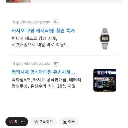
http://m.coupang.com
광고
카시오 쿠팡 캐시적립! 할인 특가
빈티지 레트로 감성 시계,
로켓배송으로 내일 바로 착용!
와우회원 무료배송, 30일 반품! 카시오
시계를 안심 구매.
https://ubinshop.co.kr
광고
평택시계 공식판매점 유빈시계
구매시계 기본수리 평생무상
백화점A/S, 카시오 공식판매점, 배터리
평생무상, 유상수리 최대 20% 지원
5
구독하기
이웃