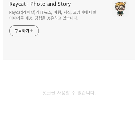
Raycat : Photo and Story
2021.07.26
Raycat(레이캣)의 IT뉴스, 여행, 사진, 고양이에 대한
구독하기
카카오톡
라인
트위터
이야기를 제공. 경험을 공유하고 있습니다.
태그호이어 닌텐도 한정판 태그호이어 커넥티드
구독하기
발표
2021.07.14
카카오스토리
밴드
네이버 블로그
Pocke
애플워치 se 갤럭시 워치3 아이폰에 연결
비교해 보기
2020.10.21
댓글을 사용할 수 없습니다.
애플워치 초기화 하는 법 주의할 점
2020.10.16
다른 글 더 둘러보기