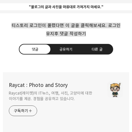
"블로그의 글과 사진을 마음대로 가져가지 마세요."
티스토리 로그인이 풀렸다면 이 글을 클릭해보세요. 로그인
유지후 댓글 작성하기
댓글
공유하기
다른 글
사업종료 LG 휴대폰 업그레이드 최대 3년까지
지원
Raycat : Photo and Story
2021.04.11
Raycat(레이캣)의 IT뉴스, 여행, 사진, 고양이에 대한
구독하기
카카오톡
라인
트위터
이야기를 제공. 경험을 공유하고 있습니다.
구독하기
LG전자 휴대폰 사업 종료의 아쉬움
2021.04.05